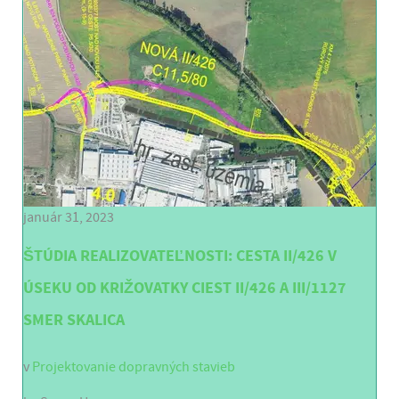
január 31, 2023
ŠTÚDIA REALIZOVATEĽNOSTI: CESTA II/426 V
ÚSEKU OD KRIŽOVATKY CIEST II/426 A III/1127
SMER SKALICA
v
Projektovanie dopravných stavieb