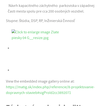
Návrh kapacitného záchytného parkoviska v západnej
časti mesta spolu pre cca 200 osobných vozidiel.
Stupne: štúdia, DSP, RP, Inžinierská činnosť
View the embedded image gallery online at:
https://matig.sk/index.php/referencie/8-projektovanie-
dopravnych-stavieb#sigProId2cc3892071