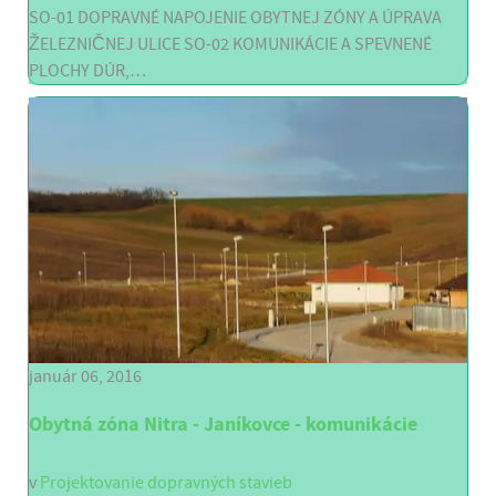
SO-01 DOPRAVNÉ NAPOJENIE OBYTNEJ ZÓNY A ÚPRAVA
ŽELEZNIČNEJ ULICE SO-02 KOMUNIKÁCIE A SPEVNENÉ
PLOCHY DÚR,…
január 06, 2016
Obytná zóna Nitra - Janíkovce - komunikácie
v
Projektovanie dopravných stavieb