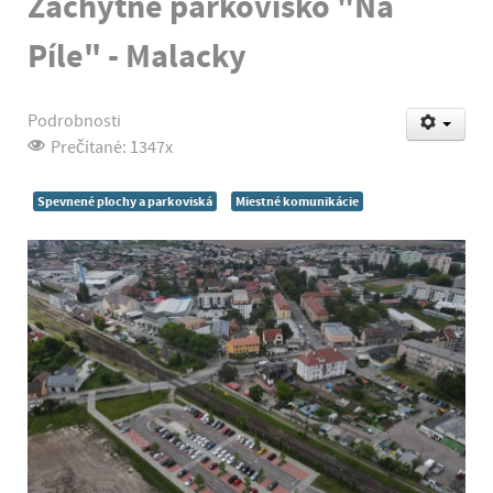
Záchytné parkovisko "Na
Píle" - Malacky
Podrobnosti
Prečítané: 1347x
Spevnené plochy a parkoviská
Miestné komunikácie