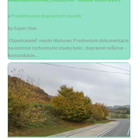
v
Projektovanie dopravných stavieb
by
Super User
Objednávateľ: mesto Hlohovec Predmetom dokumentácie
na územné rozhodnutie stavby bolo : dopravné riešenie –
komunikácie…