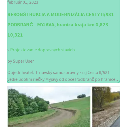
február 01, 2023
REKONŠTRUKCIA A MODERNIZÁCIA CESTY II/581
PODBRANČ - MYJAVA, hranica kraja km 6,823 -
10,321
v
Projektovanie dopravných stavieb
by
Super User
Objednávateľ: Trnavský samosprávny kraj Cesta II/581
vedie údolím riečky Myjavy od obce Podbranč po hranice…