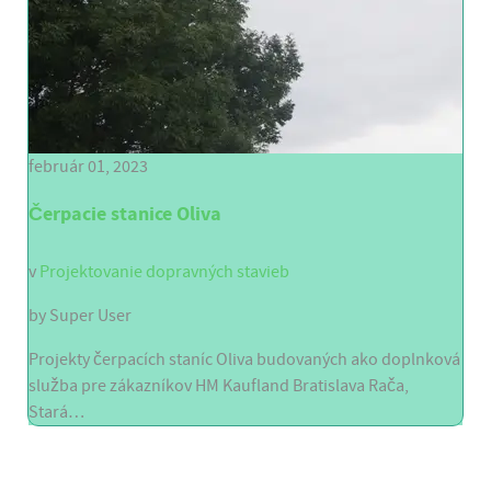
február 01, 2023
Čerpacie stanice Oliva
v
Projektovanie dopravných stavieb
by
Super User
Projekty čerpacích staníc Oliva budovaných ako doplnková
služba pre zákazníkov HM Kaufland Bratislava Rača,
Stará…