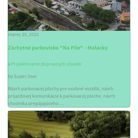
marec 25, 2025
Záchytné parkovisko "Na Píle" - Malacky
v
Projektovanie dopravných stavieb
by
Super User
Návrh parkovacej plochy pre osobné vozidlá, návrh
príjazdovej komunikácie k parkovacej ploche, návrh
chodníka prepájajúceho…