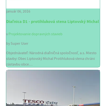
január 06, 2016
Diaľnica D1 - protihluková stena Liptovský Michal
v
Projektovanie dopravných stavieb
by
Super User
Objednávateľ: Národná diaľničná spoločnosť, a.s. Miesto
stavby: Obec Liptovský Michal Protihluková stena chráni
zástavbu obce…