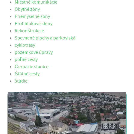
Miestné komunikácie
Obytné zóny
Priemyselné zóny
Protihlukové steny
Rekonštrukcie
Spevnené plochy a parkoviská
cyklotrasy
pozemkové úpravy
poľné cesty
Čerpacie stanice
Štátné cesty
štúdie