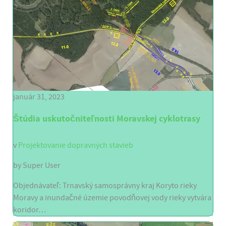
január 31, 2023
Štúdia uskutočniteľnosti Moravskej cyklotrasy
v
Projektovanie dopravných stavieb
by
Super User
Objednávateľ: Trnavský samosprávny kraj Koryto rieky
Moravy a inundačné územie povodňovej vody rieky vytvára
koridor…