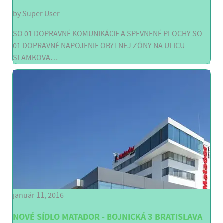
by
Super User
SO 01 DOPRAVNÉ KOMUNIKÁCIE A SPEVNENÉ PLOCHY SO-
01 DOPRAVNÉ NAPOJENIE OBYTNEJ ZÓNY NA ULICU
SLAMKOVA…
január 11, 2016
NOVÉ SÍDLO MATADOR - BOJNICKÁ 3 BRATISLAVA