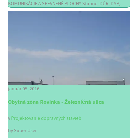
KOMUNIKÁCIE A SPEVNENÉ PLOCHY Stupne: DÚR, DSP,…
január 05, 2016
Obytná zóna Rovinka - Železničná ulica
v
Projektovanie dopravných stavieb
by
Super User