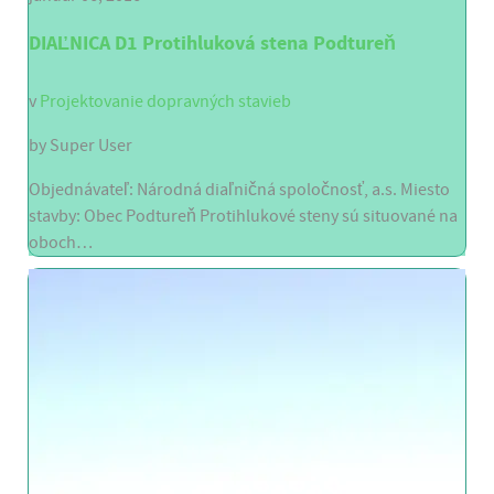
DIAĽNICA D1 Protihluková stena Podtureň
v
Projektovanie dopravných stavieb
by
Super User
Objednávateľ: Národná diaľničná spoločnosť, a.s. Miesto
stavby: Obec Podtureň Protihlukové steny sú situované na
oboch…