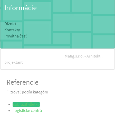
Informácie
Dlžníci
Kontakty
Privátna časť
Zobraziť posledné hodnotenia pre
Matig.s.r.o. • Arhitekti,
projektanti
Referencie
Filtrovať podľa kategórií
Zobraziť všetko
Logistické centrá