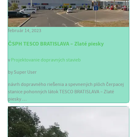
február 14, 2023
ČSPH TESCO BRATISLAVA – Zlaté piesky
v
Projektovanie dopravných stavieb
by
Super User
návrh dopravného riešenia a spevnených plôch čerpacej
stanice pohonných látok TESCO BRATISLAVA – Zlaté
piesky …