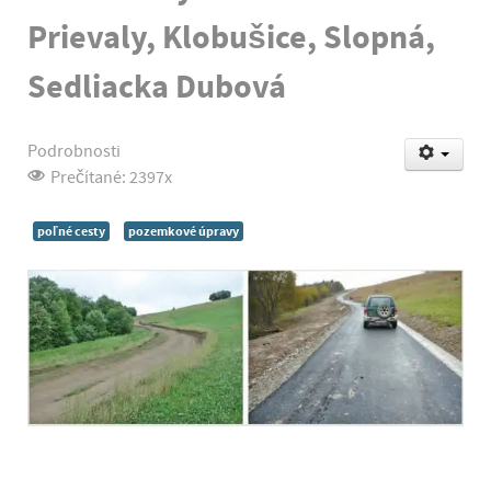
Prievaly, Klobušice, Slopná,
Sedliacka Dubová
Podrobnosti
Prečítané: 2397x
poľné cesty
pozemkové úpravy